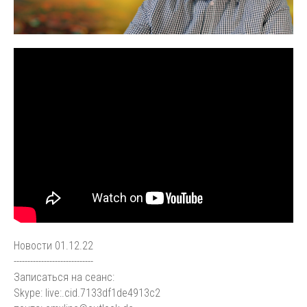
Новости 01.12.22
-----------------------------
Записаться на сеанс:
Skype: live:.cid.7133df1de4913c2