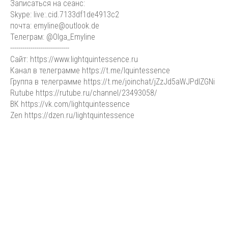
Записаться на сеанс:
Skype: live:.cid.7133df1de4913c2
почта: emyline@outlook.de
Телеграм: @Olga_Emyline
-----------------------------
Сайт: https://www.lightquintessence.ru
Канал в телеграмме https://t.me/lquintessence
Группа в телеграмме https://t.me/joinchat/jZzJd5aWJPdlZGNi
Rutube https://rutube.ru/channel/23493058/
ВК https://vk.com/lightquintessence
Zen https://dzen.ru/lightquintessence