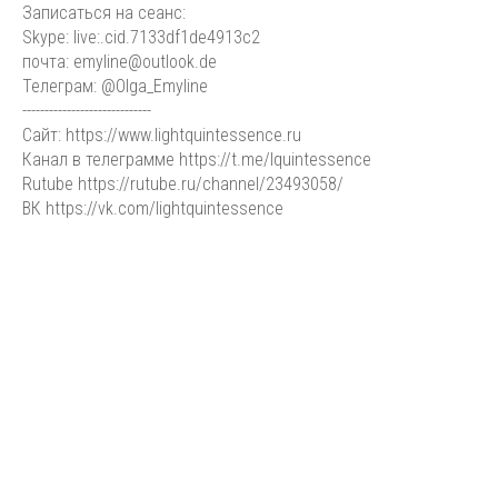
Записаться на сеанс:
Skype: live:.cid.7133df1de4913c2
почта: emyline@outlook.de
Телеграм: @Olga_Emyline
-----------------------------
Сайт: https://www.lightquintessence.ru
Канал в телеграмме https://t.me/lquintessence
Rutube https://rutube.ru/channel/23493058/
ВК https://vk.com/lightquintessence