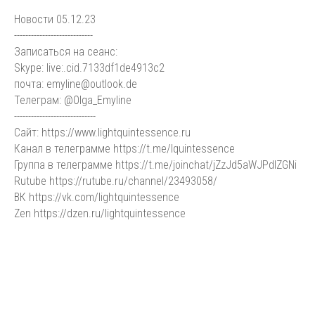
Новости 05.12.23
----------------------------
Записаться на сеанс:
Skype: live:.cid.7133df1de4913c2
почта: emyline@outlook.de
Телеграм: @Olga_Emyline
-----------------------------
Сайт: https://www.lightquintessence.ru
Канал в телеграмме https://t.me/lquintessence
Группа в телеграмме https://t.me/joinchat/jZzJd5aWJPdlZGNi
Rutube https://rutube.ru/channel/23493058/
ВК https://vk.com/lightquintessence
Zen https://dzen.ru/lightquintessence