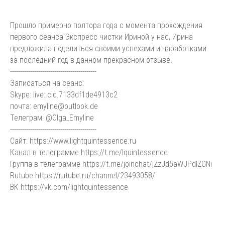
Прошло примерно полтора года с момента прохождения
первого сеанса Экспресс чистки Ириной у нас, Ирина
предложила поделиться своими успехами и наработками
за последний год в данном прекрасном отзыве.
-------------------------------------------
Записаться на сеанс:
Skype: live:.cid.7133df1de4913c2
почта: emyline@outlook.de
Телеграм: @Olga_Emyline
-------------------------------------------
Сайт: https://www.lightquintessence.ru
Канал в телеграмме https://t.me/lquintessence
Группа в телеграмме https://t.me/joinchat/jZzJd5aWJPdlZGNi
Rutube https://rutube.ru/channel/23493058/
ВК https://vk.com/lightquintessence