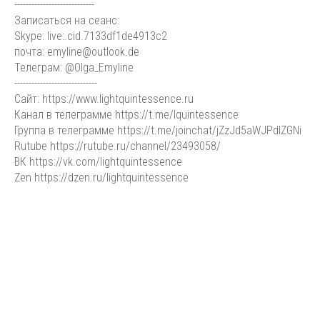
----------------------------
Записаться на сеанс:
Skype: live:.cid.7133df1de4913c2
почта: emyline@outlook.de
Телеграм: @Olga_Emyline
-----------------------------
Сайт: https://www.lightquintessence.ru
Канал в телеграмме https://t.me/lquintessence
Группа в телеграмме https://t.me/joinchat/jZzJd5aWJPdlZGNi
Rutube https://rutube.ru/channel/23493058/
ВК https://vk.com/lightquintessence
Zen https://dzen.ru/lightquintessence