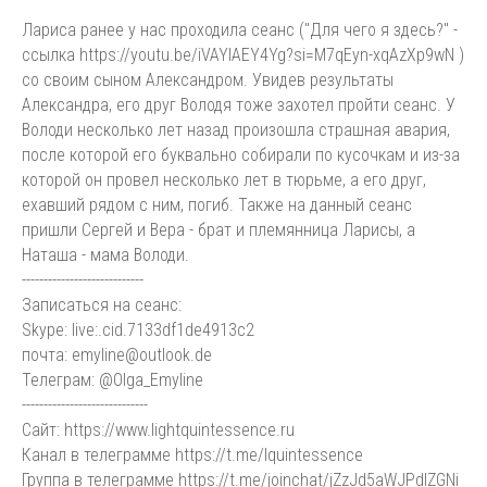
Лариса ранее у нас проходила сеанс ("Для чего я здесь?" -
ссылка https://youtu.be/iVAYlAEY4Yg?si=M7qEyn-xqAzXp9wN )
со своим сыном Александром. Увидев результаты
Александра, его друг Володя тоже захотел пройти сеанс. У
Володи несколько лет назад произошла страшная авария,
после которой его буквально собирали по кусочкам и из-за
которой он провел несколько лет в тюрьме, а его друг,
ехавший рядом с ним, погиб. Также на данный сеанс
пришли Сергей и Вера - брат и племянница Ларисы, а
Наташа - мама Володи.
----------------------------
Записаться на сеанс:
Skype: live:.cid.7133df1de4913c2
почта: emyline@outlook.de
Телеграм: @Olga_Emyline
-----------------------------
Сайт: https://www.lightquintessence.ru
Канал в телеграмме https://t.me/lquintessence
Группа в телеграмме https://t.me/joinchat/jZzJd5aWJPdlZGNi