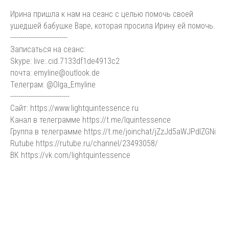
Ирина пришла к нам на сеанс с целью помочь своей
ушедшей бабушке Варе, которая просила Ирину ей помочь.
----------------------------
Записаться на сеанс:
Skype: live:.cid.7133df1de4913c2
почта: emyline@outlook.de
Телеграм: @Olga_Emyline
-----------------------------
Сайт: https://www.lightquintessence.ru
Канал в телеграмме https://t.me/lquintessence
Группа в телеграмме https://t.me/joinchat/jZzJd5aWJPdlZGNi
Rutube https://rutube.ru/channel/23493058/
ВК https://vk.com/lightquintessence